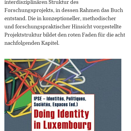
interdisziplinären Struktur des
Forschungsprojekts, in dessen Rahmen das Buch
entstand. Die in konzeptioneller, methodischer
und forschungspraktischer Hinsicht vorgestellte
Projektstruktur bildet den roten Faden für die acht
nachfolgenden Kapitel.
ORCID 0000-0002-5402-3860
Professor für Kulturwissenschaftliche
Grenzforschung an der Universität
Luxemburg
Leiter des Interdisziplinären
Kompetenzzentrums „UniGR-Center
for Border Studies“
Stv. Leiter des trinationalen Master in
Border Studies