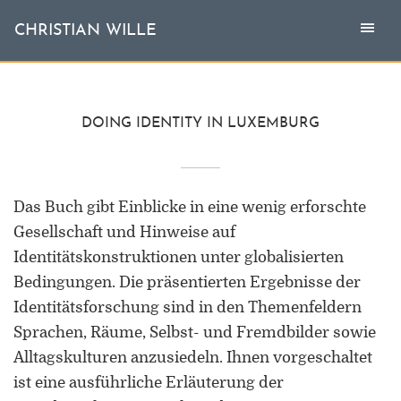
Togg
Toggl
CHRISTIAN WILLE
CHRISTIAN WILLE
navi
naviga
Aktuell
DOING IDENTITY IN LUXEMBURG
Themen
Das Buch gibt Einblicke in eine wenig erforschte
L'invité
Gesellschaft und Hinweise auf
Publikationen
Identitätskonstruktionen unter globalisierten
Bedingungen. Die präsentierten Ergebnisse der
Vita
Identitätsforschung sind in den Themenfeldern
Sprachen, Räume, Selbst- und Fremdbilder sowie
Alltagskulturen anzusiedeln. Ihnen vorgeschaltet
ist eine ausführliche Erläuterung der