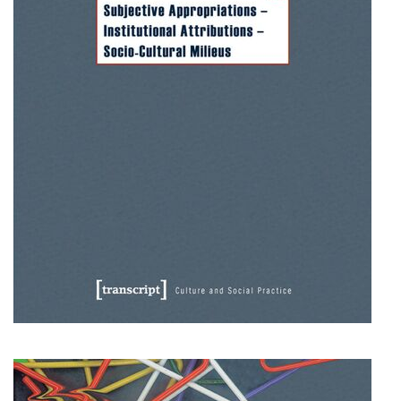
Forschung zu Raum-, Identitäts-,
Praxis-, Grenztheorien und
vergrenzten Lebenswelten
Gründungsmitglied der
Arbeitsgruppen „Cultural Border
Studies” (KWG), „Bordertextures”
(UniGR-CBS) und „LABOR SwissLux“
Gutachter für internationale
Fachzeitschriften und
Fördereinrichtungen
Mitherausgeber der Buchreihe
„Border Studies. Cultures, Spaces,
Orders” (Nomos)
Forschungsaufenthalte an der
Universität Flensburg, Viadrina
Universität Frankfurt (Oder),