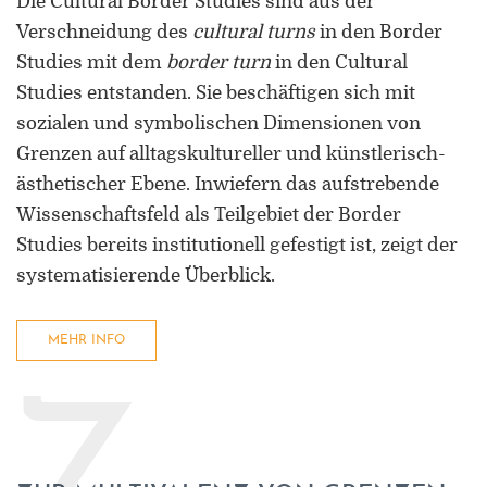
Die Cultural Border Studies sind aus der
Universität Lothringen, Universität
Verschneidung des
cultural turns
in den Border
des Saarlandes und Universität
Studies mit dem
border turn
in den Cultural
Duisburg-Essen
Studies entstanden. Sie beschäftigen sich mit
Doppelpromotion an der Universität
sozialen und symbolischen Dimensionen von
des Saarlandes und Universität
Grenzen auf alltagskultureller und künstlerisch-
Luxemburg
ästhetischer Ebene. Inwiefern das aufstrebende
Wissenschaftsfeld als Teilgebiet der Border
Studies bereits institutionell gefestigt ist, zeigt der
systematisierende Überblick.
MEHR INFO