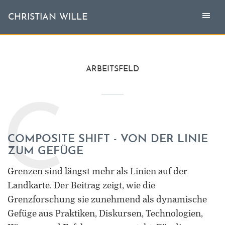
Togg
Toggl
CHRISTIAN WILLE
CHRISTIAN WILLE
navi
naviga
Aktuell
ARBEITSFELD
Themen
C
L'invité
COMPOSITE SHIFT - VON DER LINIE
Publikationen
ZUM GEFÜGE
Vita
Grenzen sind längst mehr als Linien auf der
Landkarte. Der Beitrag zeigt, wie die
Grenzforschung sie zunehmend als dynamische
Gefüge aus Praktiken, Diskursen, Technologien,