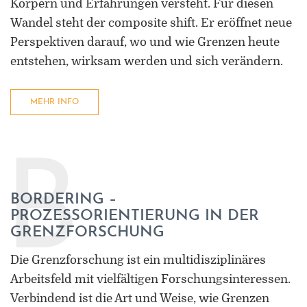
Körpern und Erfahrungen versteht. Für diesen
Wandel steht der composite shift. Er eröffnet neue
Perspektiven darauf, wo und wie Grenzen heute
entstehen, wirksam werden und sich verändern.
MEHR INFO
ORCID 0000-0002-5402-3860
Professor für Kulturwissenschaftliche
Grenzforschung an der Universität
B
Luxemburg
BORDERING –
Leiter des Interdisziplinären
PROZESSORIENTIERUNG IN DER
Kompetenzzentrums „UniGR-Center
GRENZFORSCHUNG
for Border Studies“
Die Grenzforschung ist ein multidisziplinäres
Stv. Leiter des trinationalen Master in
Arbeitsfeld mit vielfältigen Forschungsinteressen.
Border Studies
Verbindend ist die Art und Weise, wie Grenzen