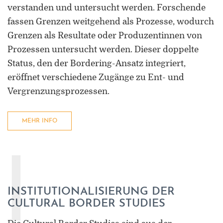
Forschung zu Raum-, Identitäts-,
verstanden und untersucht werden. Forschende
Praxis-, Grenztheorien und
fassen Grenzen weitgehend als Prozesse, wodurch
vergrenzten Lebenswelten
Grenzen als Resultate oder Produzentinnen von
Prozessen untersucht werden. Dieser doppelte
Gründungsmitglied der
Arbeitsgruppen „Cultural Border
Status, den der Bordering-Ansatz integriert,
Studies” (KWG), „Bordertextures”
eröffnet verschiedene Zugänge zu Ent- und
(UniGR-CBS) und „LABOR SwissLux“
Vergrenzungsprozessen.
Gutachter für internationale
Fachzeitschriften und
MEHR INFO
Fördereinrichtungen
Mitherausgeber der Buchreihe
I
„Border Studies. Cultures, Spaces,
Orders” (Nomos)
INSTITUTIONALISIERUNG DER
Forschungsaufenthalte an der
CULTURAL BORDER STUDIES
Universität Flensburg, Viadrina
Universität Frankfurt (Oder),