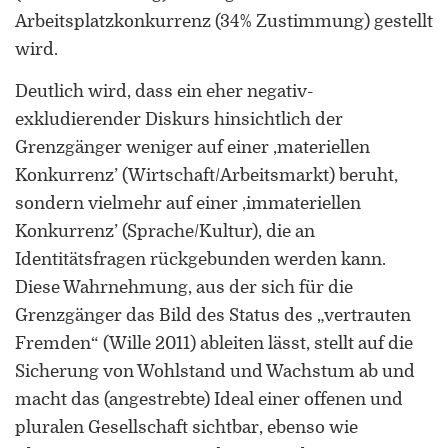
Forschung zu Raum-, Identitäts-,
Arbeitsplatzkonkurrenz (34% Zustimmung) gestellt
Praxis-, Grenztheorien und
wird.
vergrenzten Lebenswelten
Deutlich wird, dass ein eher negativ-
Gründungsmitglied der
exkludierender Diskurs hinsichtlich der
Arbeitsgruppen „Cultural Border
Grenzgänger weniger auf einer ‚materiellen
Studies” (KWG), „Bordertextures”
(UniGR-CBS) und „LABOR SwissLux“
Konkurrenz’ (Wirtschaft/Arbeitsmarkt) beruht,
sondern vielmehr auf einer ‚immateriellen
Gutachter für internationale
Fachzeitschriften und
Konkurrenz’ (Sprache/Kultur), die an
Fördereinrichtungen
Identitätsfragen rückgebunden werden kann.
Diese Wahrnehmung, aus der sich für die
Mitherausgeber der Buchreihe
Grenzgänger das Bild des Status des „vertrauten
„Border Studies. Cultures, Spaces,
Fremden“ (Wille 2011) ableiten lässt, stellt auf die
Orders” (Nomos)
Sicherung von Wohlstand und Wachstum ab und
Forschungsaufenthalte an der
macht das (angestrebte) Ideal einer offenen und
Universität Flensburg, Viadrina
pluralen Gesellschaft sichtbar, ebenso wie
Universität Frankfurt (Oder),