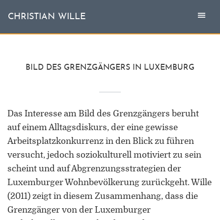
Togg
Toggl
CHRISTIAN WILLE
CHRISTIAN WILLE
navi
naviga
Aktuell
BILD DES GRENZGÄNGERS IN LUXEMBURG
Themen
Das Interesse am Bild des Grenzgängers beruht
L'invité
auf einem Alltagsdiskurs, der eine gewisse
Publikationen
Arbeitsplatzkonkurrenz in den Blick zu führen
versucht, jedoch soziokulturell motiviert zu sein
Vita
scheint und auf Abgrenzungsstrategien der
Luxemburger Wohnbevölkerung zurückgeht. Wille
(2011) zeigt in diesem Zusammenhang, dass die
Grenzgänger von der Luxemburger