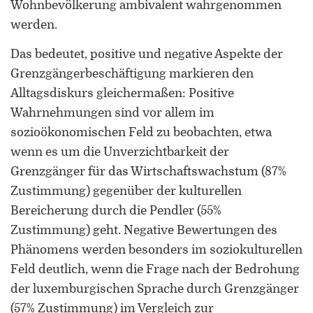
Wohnbevölkerung ambivalent wahrgenommen
werden.
Das bedeutet, positive und negative Aspekte der
Grenzgängerbeschäftigung markieren den
Alltagsdiskurs gleichermaßen: Positive
ORCID 0000-0002-5402-3860
Wahrnehmungen sind vor allem im
sozioökonomischen Feld zu beobachten, etwa
Professor für Kulturwissenschaftliche
wenn es um die Unverzichtbarkeit der
Grenzforschung an der Universität
Grenzgänger für das Wirtschaftswachstum (87%
Luxemburg
Zustimmung) gegenüber der kulturellen
Leiter des Interdisziplinären
Bereicherung durch die Pendler (55%
Kompetenzzentrums „UniGR-Center
Zustimmung) geht. Negative Bewertungen des
for Border Studies“
Phänomens werden besonders im soziokulturellen
Feld deutlich, wenn die Frage nach der Bedrohung
Stv. Leiter des trinationalen Master in
Border Studies
der luxemburgischen Sprache durch Grenzgänger
(57% Zustimmung) im Vergleich zur