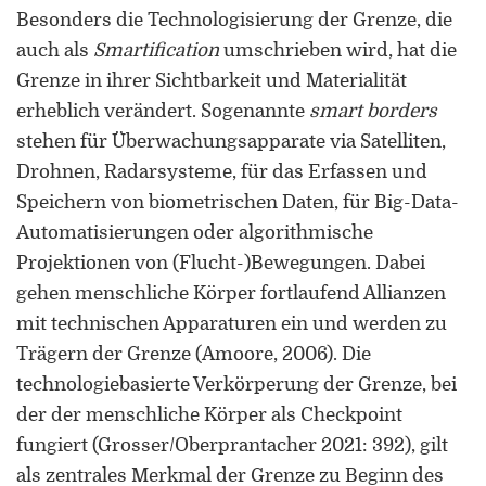
Forschung zu Raum-, Identitäts-,
Besonders die Technologisierung der Grenze, die
Praxis-, Grenztheorien und
auch als
Smartification
umschrieben wird, hat die
vergrenzten Lebenswelten
Grenze in ihrer Sichtbarkeit und Materialität
Gründungsmitglied der
erheblich verändert. Sogenannte
smart borders
Arbeitsgruppen „Cultural Border
stehen für Überwachungsapparate via Satelliten,
Studies” (KWG), „Bordertextures”
Drohnen, Radarsysteme, für das Erfassen und
(UniGR-CBS) und „LABOR SwissLux“
Speichern von biometrischen Daten, für Big-Data-
Gutachter für internationale
Automatisierungen oder algorithmische
Fachzeitschriften und
Projektionen von (Flucht-)Bewegungen. Dabei
Fördereinrichtungen
gehen menschliche Körper fortlaufend Allianzen
mit technischen Apparaturen ein und werden zu
Mitherausgeber der Buchreihe
„Border Studies. Cultures, Spaces,
Trägern der Grenze (Amoore, 2006). Die
Orders” (Nomos)
technologiebasierte Verkörperung der Grenze, bei
der der menschliche Körper als Checkpoint
Forschungsaufenthalte an der
fungiert (Grosser/Oberprantacher 2021: 392), gilt
Universität Flensburg, Viadrina
Universität Frankfurt (Oder),
als zentrales Merkmal der Grenze zu Beginn des