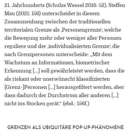
Universität Lothringen, Universität
21. Jahrhunderts (Schulze Wessel 2016: 52). Steffen
des Saarlandes und Universität
Mau (2021: 156) unterscheidet in diesem
Duisburg-Essen
Zusammenhang zwischen der traditionellen
territorialen Grenze als ‚Personengrenze‘, welche
Doppelpromotion an der Universität
des Saarlandes und Universität
die Bewegung mehr oder weniger aller Personen
Luxemburg
reguliere und der ‚individualisierten Grenze‘, die
nach Grenzpersonen unterscheide: „Mit dem
Wachstum an Informationen, biometrischer
Erkennung […] soll gewährleistet werden, dass die
als riskant oder unerwünscht klassifizierten
[Grenz-]Personen […] herausgefiltert werden, aber
dass dadurch der Durchstrom aller anderen […]
nicht ins Stocken gerät.“ (ebd.: 156f.)
GRENZEN ALS UBIQUITÄRE POP-UP-PHÄNOMENE