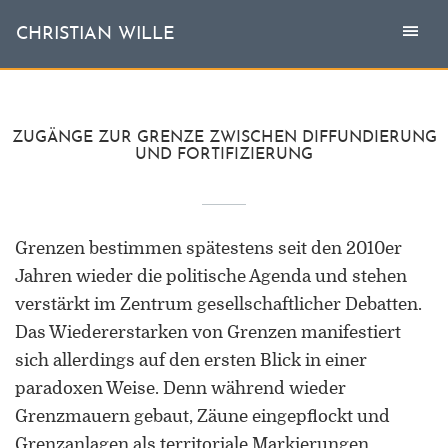
Togg
Toggl
CHRISTIAN WILLE
CHRISTIAN WILLE
navi
naviga
Aktuell
ZUGÄNGE ZUR GRENZE ZWISCHEN DIFFUNDIERUNG
UND FORTIFIZIERUNG
Themen
L'invité
Grenzen bestimmen spätestens seit den 2010er
Jahren wieder die politische Agenda und stehen
Publikationen
verstärkt im Zentrum gesellschaftlicher Debatten.
Das Wiedererstarken von Grenzen manifestiert
Vita
sich allerdings auf den ersten Blick in einer
paradoxen Weise. Denn während wieder
Grenzmauern gebaut, Zäune eingepflockt und
Grenzanlagen als territoriale Markierungen