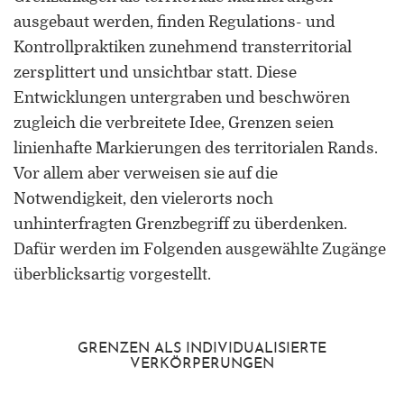
ausgebaut werden, finden Regulations- und
Kontrollpraktiken zunehmend transterritorial
zersplittert und unsichtbar statt. Diese
Entwicklungen untergraben und beschwören
zugleich die verbreitete Idee, Grenzen seien
ORCID 0000-0002-5402-3860
linienhafte Markierungen des territorialen Rands.
Vor allem aber verweisen sie auf die
Professor für Kulturwissenschaftliche
Notwendigkeit, den vielerorts noch
Grenzforschung an der Universität
unhinterfragten Grenzbegriff zu überdenken.
Luxemburg
Dafür werden im Folgenden ausgewählte Zugänge
Leiter des Interdisziplinären
überblicksartig vorgestellt.
Kompetenzzentrums „UniGR-Center
for Border Studies“
GRENZEN ALS INDIVIDUALISIERTE
Stv. Leiter des trinationalen Master in
VERKÖRPERUNGEN
Border Studies