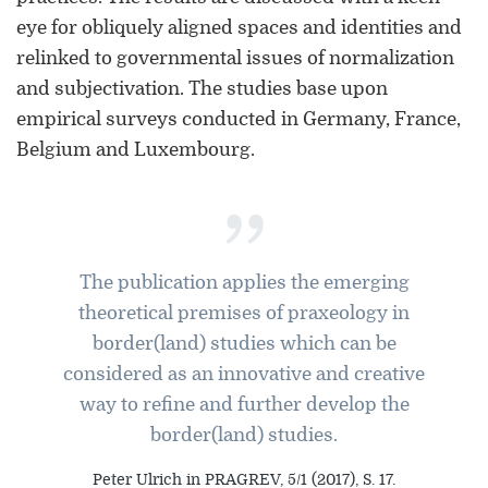
eye for obliquely aligned spaces and identities and
relinked to governmental issues of normalization
and subjectivation. The studies base upon
empirical surveys conducted in Germany, France,
Belgium and Luxembourg.
ORCID 0000-0002-5402-3860
”
Professor für Kulturwissenschaftliche
Grenzforschung an der Universität
Luxemburg
The publication applies the emerging
theoretical premises of praxeology in
Leiter des Interdisziplinären
border(land) studies which can be
Kompetenzzentrums „UniGR-Center
for Border Studies“
considered as an innovative and creative
way to refine and further develop the
Stv. Leiter des trinationalen Master in
border(land) studies.
Border Studies
Peter Ulrich in PRAGREV, 5/1 (2017), S. 17.