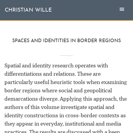
Togg
Toggl
CHRISTIAN WILLE
CHRISTIAN WILLE
navi
naviga
Aktuell
SPACES AND IDENTITIES IN BORDER REGIONS
Themen
Spatial and identity research operates with
L'invité
differentiations and relations. These are
particularly useful heuristic tools when examining
Publikationen
border regions where social and geopolitical
Vita
demarcations diverge. Applying this approach, the
authors of this volume investigate spatial and
identity constructions in cross-border contexts as
they appear in everyday, institutional and media
practices. The results are discussed with a keen