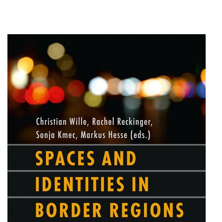
Forschung zu Raum-, Identitäts-,
Praxis-, Grenztheorien und
vergrenzten Lebenswelten
Gründungsmitglied der
Arbeitsgruppen „Cultural Border
Studies” (KWG), „Bordertextures”
(UniGR-CBS) und „LABOR SwissLux“
Gutachter für internationale
Fachzeitschriften und
Fördereinrichtungen
Mitherausgeber der Buchreihe
„Border Studies. Cultures, Spaces,
Orders” (Nomos)
Forschungsaufenthalte an der
Universität Flensburg, Viadrina
Universität Frankfurt (Oder),