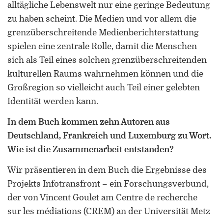
alltägliche Lebenswelt nur eine geringe Bedeutung
zu haben scheint. Die Medien und vor allem die
grenzüberschreitende Medienberichterstattung
spielen eine zentrale Rolle, damit die Menschen
sich als Teil eines solchen grenzüberschreitenden
kulturellen Raums wahrnehmen können und die
ORCID 0000-0002-5402-3860
Großregion so vielleicht auch Teil einer gelebten
Professor für Kulturwissenschaftliche
Identität werden kann.
Grenzforschung an der Universität
In dem Buch kommen zehn Autoren aus
Luxemburg
Deutschland, Frankreich und Luxemburg zu Wort.
Leiter des Interdisziplinären
Wie ist die Zusammenarbeit entstanden?
Kompetenzzentrums „UniGR-Center
for Border Studies“
Wir präsentieren in dem Buch die Ergebnisse des
Projekts Infotransfront – ein Forschungsverbund,
Stv. Leiter des trinationalen Master in
der von Vincent Goulet am Centre de recherche
Border Studies
sur les médiations (CREM) an der Universität Metz