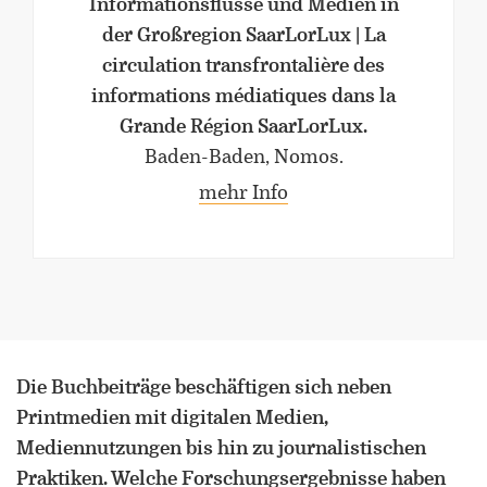
Informationsflüsse und Medien in
Universität Lothringen, Universität
der Großregion SaarLorLux | La
des Saarlandes und Universität
Duisburg-Essen
circulation transfrontalière des
informations médiatiques dans la
Doppelpromotion an der Universität
Grande Région SaarLorLux.
des Saarlandes und Universität
Baden-Baden, Nomos.
Luxemburg
mehr Info
Die Buchbeiträge beschäftigen sich neben
Printmedien mit digitalen Medien,
Mediennutzungen bis hin zu journalistischen
Praktiken. Welche Forschungsergebnisse haben