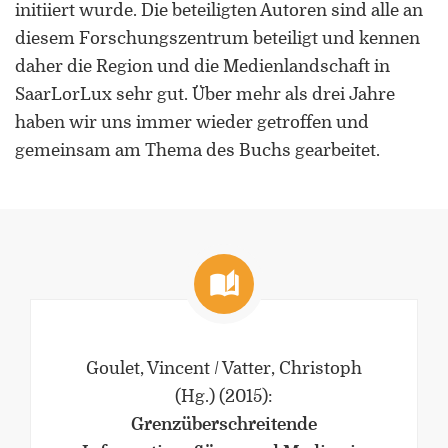
Forschung zu Raum-, Identitäts-,
initiiert wurde. Die beteiligten Autoren sind alle an
Praxis-, Grenztheorien und
diesem Forschungszentrum beteiligt und kennen
vergrenzten Lebenswelten
daher die Region und die Medienlandschaft in
SaarLorLux sehr gut. Über mehr als drei Jahre
Gründungsmitglied der
haben wir uns immer wieder getroffen und
Arbeitsgruppen „Cultural Border
Studies” (KWG), „Bordertextures”
gemeinsam am Thema des Buchs gearbeitet.
(UniGR-CBS) und „LABOR SwissLux“
Gutachter für internationale
Fachzeitschriften und
Fördereinrichtungen
Mitherausgeber der Buchreihe
„Border Studies. Cultures, Spaces,
Orders” (Nomos)
Goulet, Vincent / Vatter, Christoph
Forschungsaufenthalte an der
(Hg.)
(2015)
:
Universität Flensburg, Viadrina
Grenzüberschreitende
Universität Frankfurt (Oder),