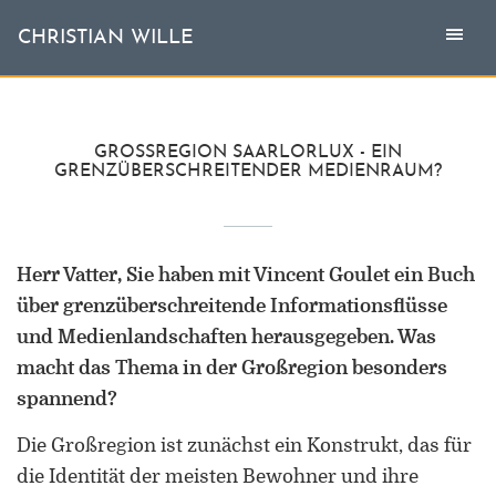
Togg
Toggl
CHRISTIAN WILLE
CHRISTIAN WILLE
navi
naviga
Aktuell
GROSSREGION SAARLORLUX - EIN G
RENZÜBERSCHREITENDER MEDIENRAUM?
Themen
L'invité
Herr Vatter, Sie haben mit Vincent Goulet ein Buch
über grenzüberschreitende Informationsflüsse
Publikationen
und Medienlandschaften herausgegeben. Was
macht das Thema in der Großregion besonders
Vita
spannend?
Die Großregion ist zunächst ein Konstrukt, das für
die Identität der meisten Bewohner und ihre