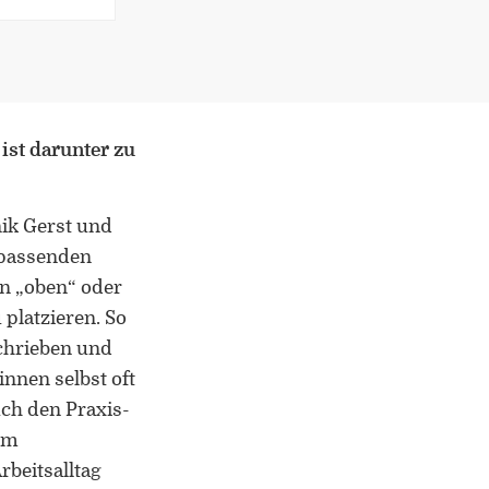
ist darunter zu
nik Gerst und
 passenden
on „oben“ oder
platzieren. So
schrieben und
nnen selbst oft
uch den Praxis-
dem
rbeitsalltag