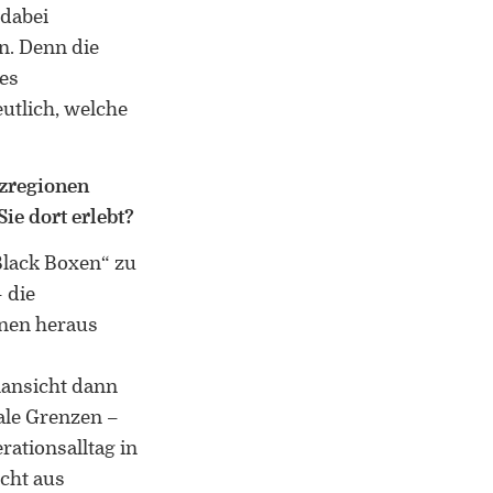
Leiter des Interdisziplinären
 dabei
Kompetenzzentrums „UniGR-Center
n. Denn die
for Border Studies“
es
Stv. Leiter des trinationalen Master in
utlich, welche
Border Studies
Forschung zu Raum-, Identitäts-,
nzregionen
Praxis-, Grenztheorien und
ie dort erlebt?
vergrenzten Lebenswelten
Black Boxen“ zu
Gründungsmitglied der
– die
Arbeitsgruppen „Cultural Border
nnen heraus
Studies” (KWG), „Bordertextures”
(UniGR-CBS) und „LABOR SwissLux“
nansicht dann
Gutachter für internationale
ale Grenzen –
Fachzeitschriften und
ationsalltag in
Fördereinrichtungen
icht aus