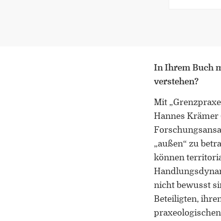
In Ihrem Buch m
verstehen?
Mit „Grenzpraxeo
Hannes Krämer (
Forschungsansatz
„außen“ zu betr
können territori
Handlungsdynami
nicht bewusst si
Beteiligten, ihr
praxeologischen 