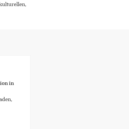
Mitherausgeber der Buchreihe
ulturellen,
„Border Studies. Cultures, Spaces,
Orders” (Nomos)
Forschungsaufenthalte an der
Universität Flensburg, Viadrina
Universität Frankfurt (Oder),
Universität Lothringen, Universität
des Saarlandes und Universität
Duisburg-Essen
Doppelpromotion an der Universität
des Saarlandes und Universität
ion in
Luxemburg
Baden,