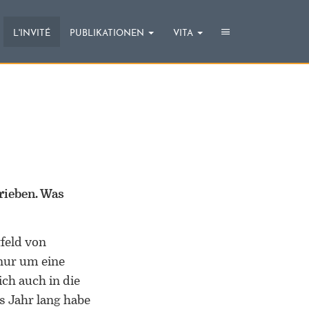
CHRISTIAN WILLE
Toggle
Toggle
L'INVITÉ
PUBLIKATIONEN
VITA
navigation
navigat
rieben. Was
ORCID 0000-0002-5402-3860
feld von
Professor für Kulturwissenschaftliche
 nur um eine
Grenzforschung an der Universität
Luxemburg
ch auch in die
s Jahr lang habe