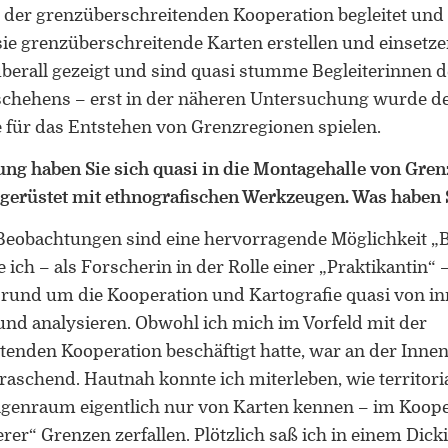
 der grenzüberschreitenden Kooperation begleitet und
sie grenzüberschreitende Karten erstellen und einsetze
berall gezeigt und sind quasi stumme Begleiterinnen d
chehens – erst in der näheren Untersuchung wurde de
ie für das Entstehen von Grenzregionen spielen.
ung haben Sie sich quasi in die Montagehalle von Gre
sgerüstet mit ethnografischen Werkzeugen. Was haben S
Beobachtungen sind eine hervorragende Möglichkeit „
 ich – als Forscherin in der Rolle einer „Praktikantin“ 
 rund um die Kooperation und Kartografie quasi von i
nd analysieren. Obwohl ich mich im Vorfeld mit der
tenden Kooperation beschäftigt hatte, war an der Inne
raschend. Hautnah konnte ich miterleben, wie territori
ngenraum eigentlich nur von Karten kennen – im Kooper
erer“ Grenzen zerfallen. Plötzlich saß ich in einem Dick