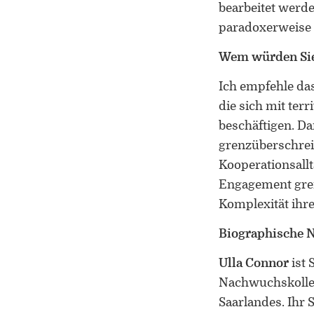
bearbeitet werd
paradoxerweise 
Wem würden Sie
Ich empfehle das
die sich mit ter
beschäftigen. D
grenzüberschrei
Kooperationsallt
Engagement gren
Komplexität ihre
Biographische N
Ulla Connor
ist 
Nachwuchskolleg
Saarlandes. Ihr 