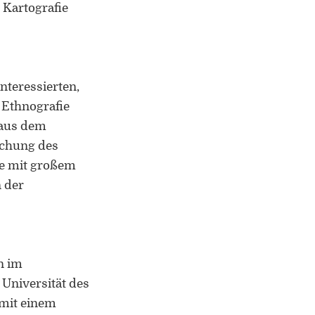
 Kartografie
nteressierten,
d Ethnografie
 aus dem
uchung des
ie mit großem
 der
n im
Universität des
 mit einem