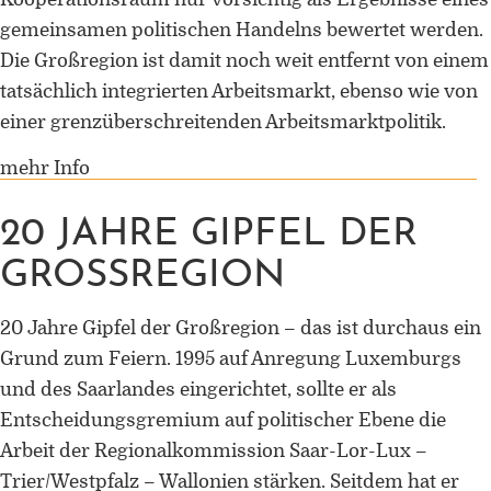
Forschung zu Raum-, Identitäts-,
gemeinsamen politischen Handelns bewertet werden.
Praxis-, Grenztheorien und
Die Großregion ist damit noch weit entfernt von einem
vergrenzten Lebenswelten
tatsächlich integrierten Arbeitsmarkt, ebenso wie von
Gründungsmitglied der
einer grenzüberschreitenden Arbeitsmarktpolitik.
Arbeitsgruppen „Cultural Border
Studies” (KWG), „Bordertextures”
mehr Info
(UniGR-CBS) und „LABOR SwissLux
20 JAHRE GIPFEL DER
Gutachter für internationale
Fachzeitschriften und
GROSSREGION
Fördereinrichtungen
20 Jahre Gipfel der Großregion – das ist durchaus ein
Mitherausgeber der Buchreihe
„Border Studies. Cultures, Spaces,
Grund zum Feiern. 1995 auf Anregung Luxemburgs
Orders” (Nomos)
und des Saarlandes eingerichtet, sollte er als
Entscheidungsgremium auf politischer Ebene die
Forschungsaufenthalte an der
Arbeit der Regionalkommission Saar-Lor-Lux –
Universität Flensburg, Viadrina
Universität Frankfurt (Oder),
Trier/Westpfalz – Wallonien stärken. Seitdem hat er