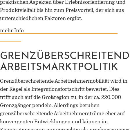
praktischen Aspekten über Erlebnisorientierung und
Produktvielfalt bis hin zum Preisvorteil, der sich aus
unterschiedlichen Faktoren ergibt.
mehr Info
ORCID 0000-0002-5402-3860
GRENZÜBERSCHREITEND
Professor für Kulturwissenschaftlic
ARBEITSMARKTPOLITIK
Grenzforschung an der Universität
Luxemburg
Grenzüberschreitende Arbeitnehmermobilität wird in
Leiter des Interdisziplinären
der Regel als Integrationsfortschritt bewertet. Dies
Kompetenzzentrums „UniGR-Cente
trifft auch auf die Großregion zu, in der ca. 220.000
for Border Studies“
Grenzgänger pendeln. Allerdings beruhen
Stv. Leiter des trinationalen Master i
grenzüberschreitende Arbeitnehmerströme eher auf
Border Studies
konvergenten Entwicklungen und können im
Kooperationsraum nur vorsichtig als Ergebnisse eines