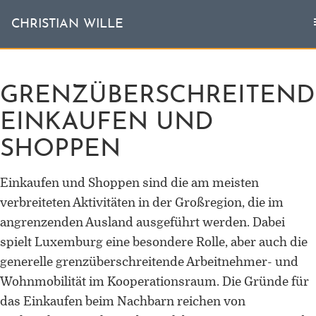
T
CHRISTIAN WILLE
CHRISTIAN WILLE
n
GRENZÜBERSCHREITEND
Aktuell
EINKAUFEN UND
Themen
SHOPPEN
L'invité
Einkaufen und Shoppen sind die am meisten
Publikationen
verbreiteten Aktivitäten in der Großregion, die im
angrenzenden Ausland ausgeführt werden. Dabei
Vita
spielt Luxemburg eine besondere Rolle, aber auch die
generelle grenzüberschreitende Arbeitnehmer- und
Wohnmobilität im Kooperationsraum. Die Gründe für
das Einkaufen beim Nachbarn reichen von