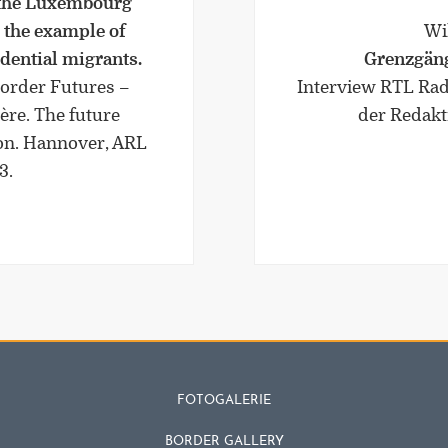
 the Luxembourg
 the example of
Wil
dential migrants.
Grenzgäng
 Border Futures –
Interview RTL Rad
ère. The future
der Redakt
ion. Hannover, ARL
3.
FOTOGALERIE
BORDER GALLERY