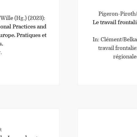
Pigeron-Piroth
Wille (Hg.)
(2023)
:
Le travail frontal
onal Practices and
Europe. Pratiques et
In: Clément/Belka
s.
travail frontali
.
régionales
)
: