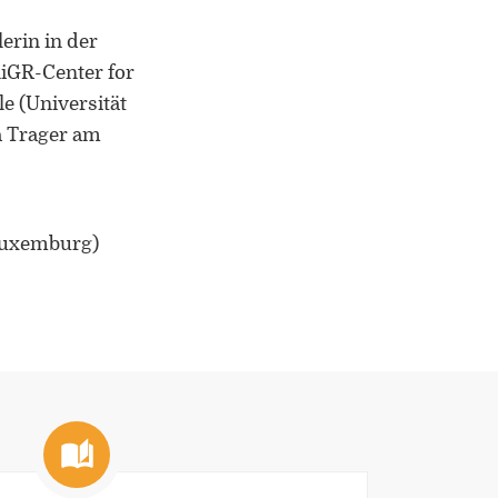
Mitherausgeber der Buchreihe
„Border Studies. Cultures, Spaces,
erin in der
Orders” (Nomos)
iGR-Center for
e (Universität
Forschungsaufenthalte an der
a Trager am
Universität Flensburg, Viadrina
Universität Frankfurt (Oder),
Universität Lothringen, Universität
des Saarlandes und Universität
Duisburg-Essen
 Luxemburg)
Doppelpromotion an der Universität
des Saarlandes und Universität
Luxemburg