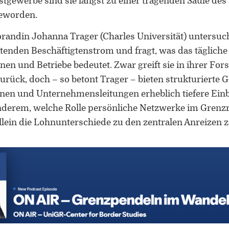
stgewerbe sind sie längst zu einer tragenden Säule des
geworden.
randin Johanna Trager (Charles Universität) untersuc
tenden Beschäftigtenstrom und fragt, was das tägliche
en und Betriebe bedeutet. Zwar greift sie in ihrer For
urück, doch – so betont Trager – bieten strukturierte 
nen und Unternehmensleitungen erheblich tiefere Einb
 anderem, welche Rolle persönliche Netzwerke im Grenz
llein die Lohnunterschiede zu den zentralen Anreizen z