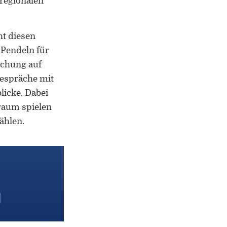
 regionalen
Leiter des Interdisziplinären
Kompetenzzentrums „UniGR-Center
for Border Studies“
ht diesen
Stv. Leiter des trinationalen Master in
 Pendeln für
Border Studies
schung auf
Gespräche mit
Forschung zu Raum-, Identitäts-,
licke. Dabei
Praxis-, Grenztheorien und
raum spielen
vergrenzten Lebenswelten
ählen.
Gründungsmitglied der
Arbeitsgruppen „Cultural Border
Studies” (KWG), „Bordertextures”
(UniGR-CBS) und „LABOR SwissLux“
Gutachter für internationale
Fachzeitschriften und
Fördereinrichtungen